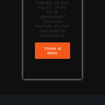
trabajo, ya que
expiró. ¡Pero
no te
desanimes!
Tenemos
muchas ofertas
que podrían
interesarte.
Volver al
inicio