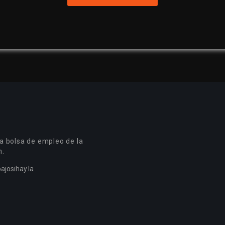
a bolsa de empleo de la
n.
ajosihay.la