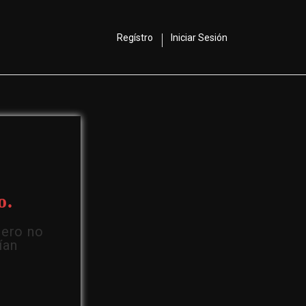
Regístro
Iniciar Sesión
o.
Pero no
ían