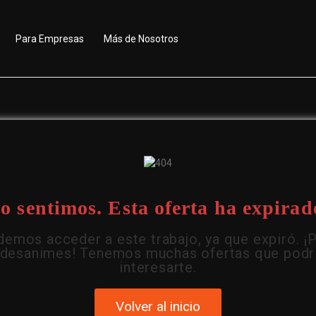
Para Empresas
Más de Nosotros
o sentimos. Esta oferta ha expirad
emos acceder a este trabajo, ya que expiró. ¡
 desanimes! Tenemos muchas ofertas que podr
interesarte.
Volver al inicio