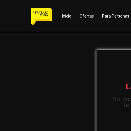
Inicio
Ofertas
Para Personas
L
No pod
te