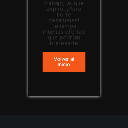
trabajo, ya que
expiró. ¡Pero
no te
desanimes!
Tenemos
muchas ofertas
que podrían
interesarte.
Volver al
inicio