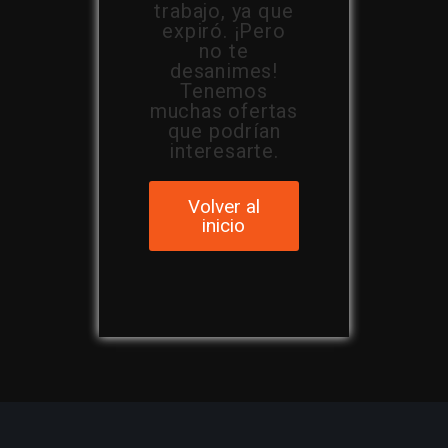
trabajo, ya que
expiró. ¡Pero
no te
desanimes!
Tenemos
muchas ofertas
que podrían
interesarte.
Volver al
inicio