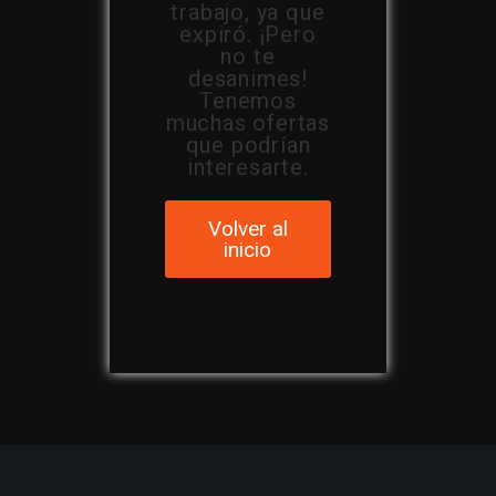
trabajo, ya que
expiró. ¡Pero
no te
desanimes!
Tenemos
muchas ofertas
que podrían
interesarte.
Volver al
inicio