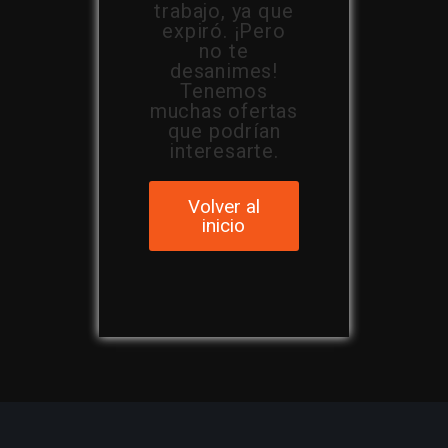
trabajo, ya que
expiró. ¡Pero
no te
desanimes!
Tenemos
muchas ofertas
que podrían
interesarte.
Volver al
inicio