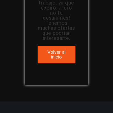
trabajo, ya que
expiró. ¡Pero
no te
desanimes!
Tenemos
muchas ofertas
que podrían
interesarte.
Volver al
inicio