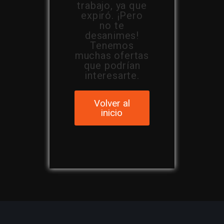
trabajo, ya que
expiró. ¡Pero
no te
desanimes!
Tenemos
muchas ofertas
que podrían
interesarte.
Volver al
inicio