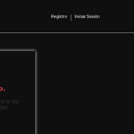
Regístro
Iniciar Sesión
o.
Pero no
ían