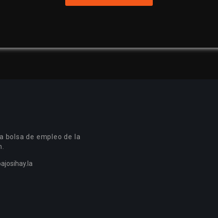
a bolsa de empleo de la
n.
ajosihay.la