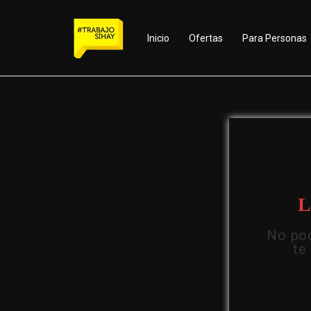
Inicio
Ofertas
Para Personas
L
No pod
te