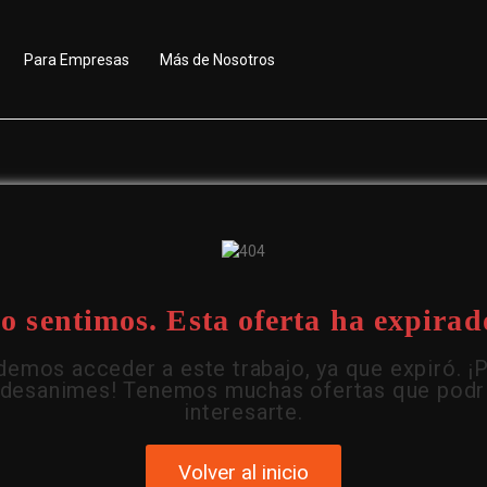
Para Empresas
Más de Nosotros
o sentimos. Esta oferta ha expirad
emos acceder a este trabajo, ya que expiró. ¡
 desanimes! Tenemos muchas ofertas que podr
interesarte.
Volver al inicio