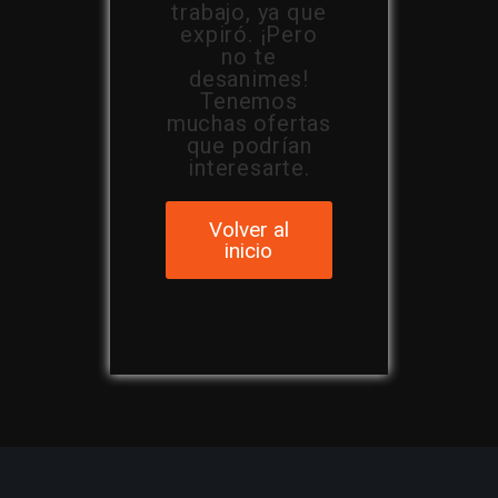
trabajo, ya que
expiró. ¡Pero
no te
desanimes!
Tenemos
muchas ofertas
que podrían
interesarte.
Volver al
inicio