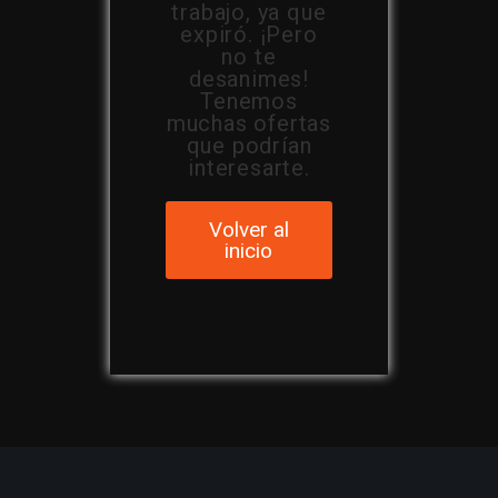
trabajo, ya que
expiró. ¡Pero
no te
desanimes!
Tenemos
muchas ofertas
que podrían
interesarte.
Volver al
inicio