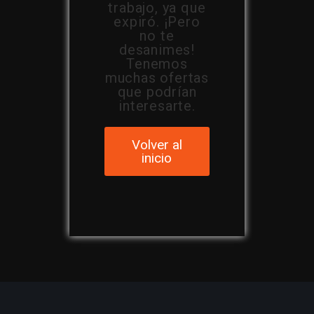
trabajo, ya que
expiró. ¡Pero
no te
desanimes!
Tenemos
muchas ofertas
que podrían
interesarte.
Volver al
inicio