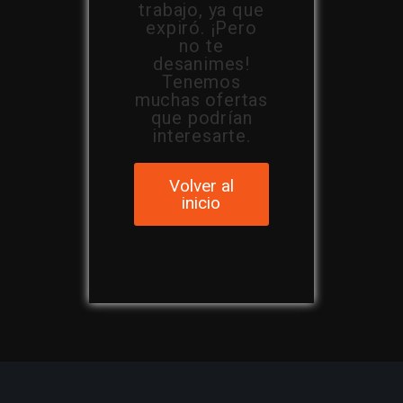
trabajo, ya que
expiró. ¡Pero
no te
desanimes!
Tenemos
muchas ofertas
que podrían
interesarte.
Volver al
inicio