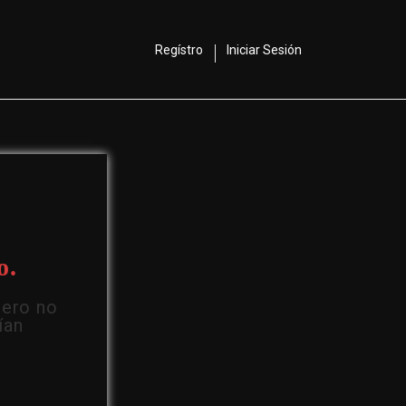
Regístro
Iniciar Sesión
o.
Pero no
ían