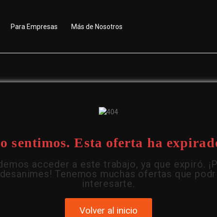
Para Empresas
Más de Nosotros
o sentimos. Esta oferta ha expirad
emos acceder a este trabajo, ya que expiró. ¡
 desanimes! Tenemos muchas ofertas que podr
interesarte.
Volver al inicio