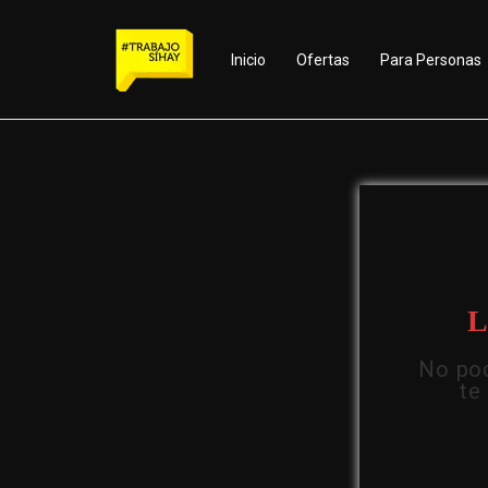
Inicio
Ofertas
Para Personas
L
No pod
te