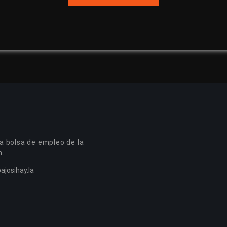
a bolsa de empleo de la
n.
ajosihay.la