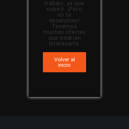
trabajo, ya que
expiró. ¡Pero
no te
desanimes!
Tenemos
muchas ofertas
que podrían
interesarte.
Volver al
inicio