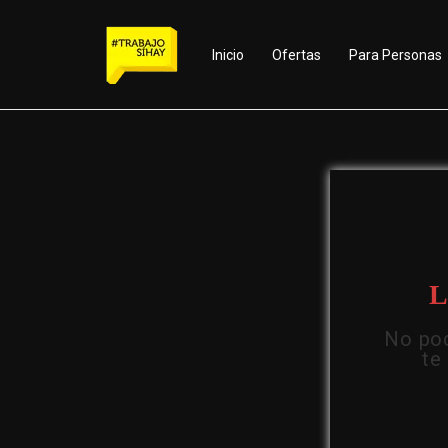
Inicio
Ofertas
Para Personas
L
No pod
te