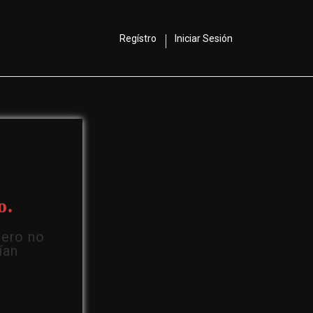
Regístro
Iniciar Sesión
o.
Pero no
ían