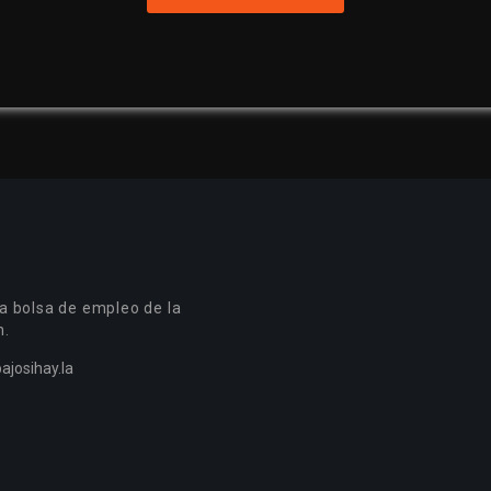
a bolsa de empleo de la
n.
ajosihay.la