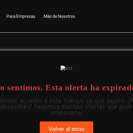
Para Empresas
Más de Nosotros
o sentimos. Esta oferta ha expirad
emos acceder a este trabajo, ya que expiró. ¡
 desanimes! Tenemos muchas ofertas que podr
interesarte.
Volver al inicio