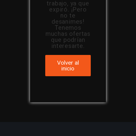
trabajo, ya que
expiró. ¡Pero
no te
desanimes!
Tenemos
muchas ofertas
que podrían
interesarte.
Volver al
inicio