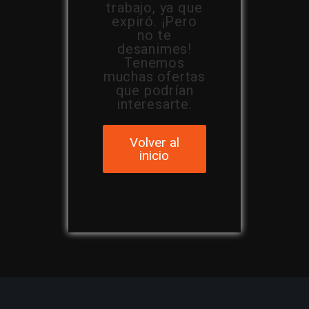
trabajo, ya que
expiró. ¡Pero
no te
desanimes!
Tenemos
muchas ofertas
que podrían
interesarte.
Volver al
inicio