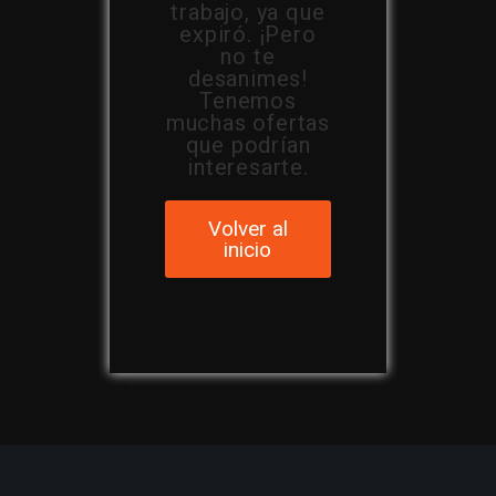
trabajo, ya que
expiró. ¡Pero
no te
desanimes!
Tenemos
muchas ofertas
que podrían
interesarte.
Volver al
inicio