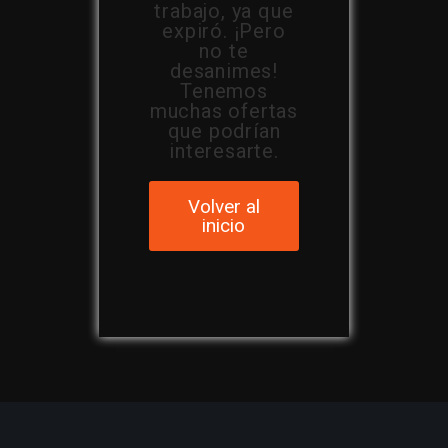
trabajo, ya que
expiró. ¡Pero
no te
desanimes!
Tenemos
muchas ofertas
que podrían
interesarte.
Volver al
inicio