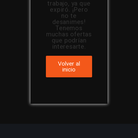
trabajo, ya que
expiró. ¡Pero
no te
desanimes!
Tenemos
muchas ofertas
que podrían
interesarte.
Volver al
inicio