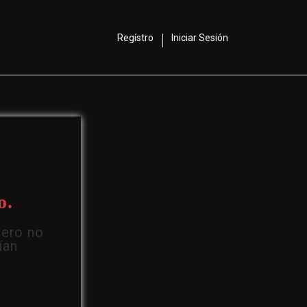
Regístro
Iniciar Sesión
o.
Pero no
ían