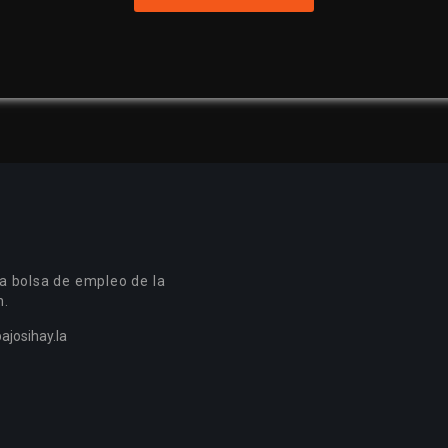
a bolsa de empleo de la
n.
ajosihay.la