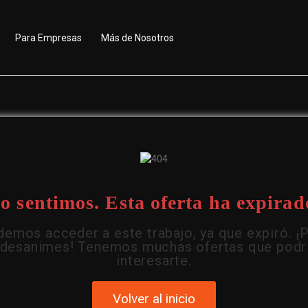
Para Empresas
Más de Nosotros
o sentimos. Esta oferta ha expirad
emos acceder a este trabajo, ya que expiró. ¡
 desanimes! Tenemos muchas ofertas que podr
interesarte.
Volver al inicio