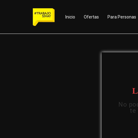
Inicio
Ofertas
Para Personas
L
No pod
te