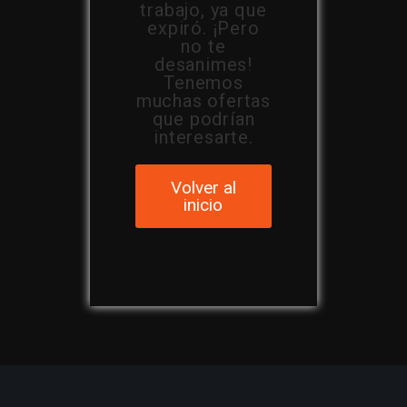
trabajo, ya que
expiró. ¡Pero
no te
desanimes!
Tenemos
muchas ofertas
que podrían
interesarte.
Volver al
inicio