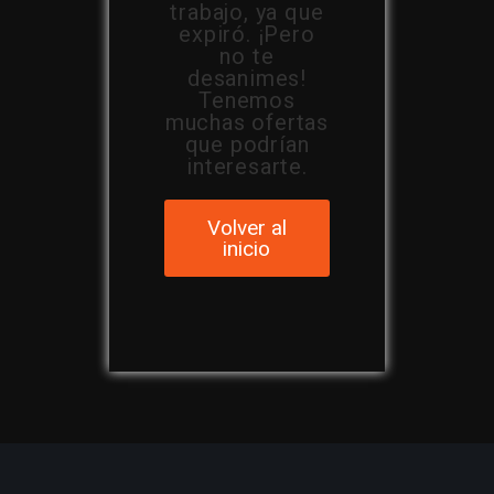
trabajo, ya que
expiró. ¡Pero
no te
desanimes!
Tenemos
muchas ofertas
que podrían
interesarte.
Volver al
inicio