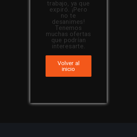
trabajo, ya que
expiró. ¡Pero
no te
desanimes!
Tenemos
muchas ofertas
que podrían
interesarte.
Volver al
inicio