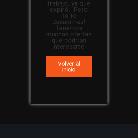
trabajo, ya que
expiró. ¡Pero
no te
desanimes!
Tenemos
muchas ofertas
que podrían
interesarte.
Volver al
inicio