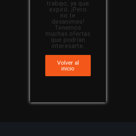
trabajo, ya que
expiró. ¡Pero
no te
desanimes!
Tenemos
muchas ofertas
que podrían
interesarte.
Volver al
inicio