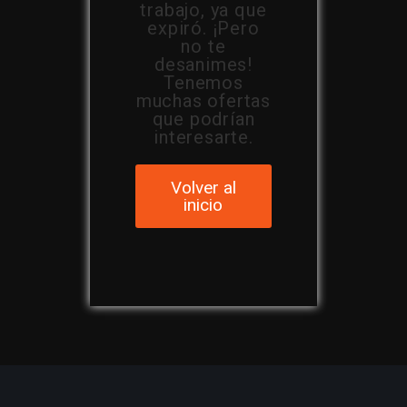
trabajo, ya que
expiró. ¡Pero
no te
desanimes!
Tenemos
muchas ofertas
que podrían
interesarte.
Volver al
inicio