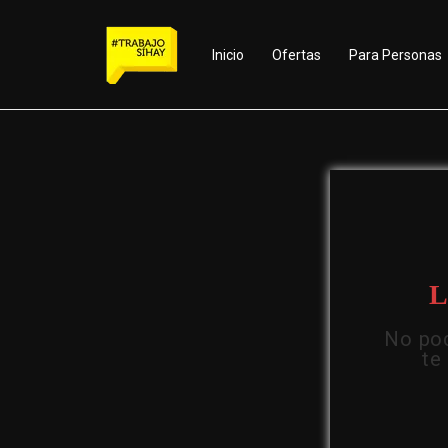
Inicio
Ofertas
Para Personas
L
No pod
te