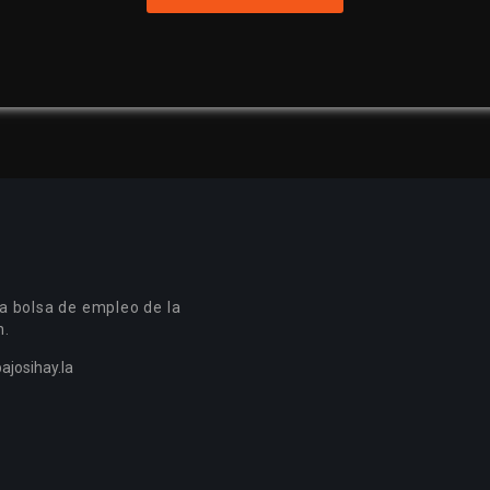
a bolsa de empleo de la
n.
ajosihay.la