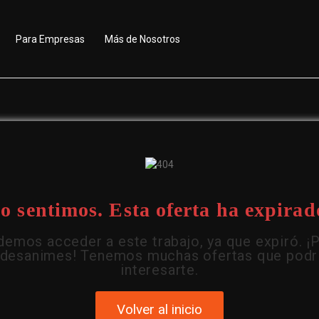
Para Empresas
Más de Nosotros
o sentimos. Esta oferta ha expirad
emos acceder a este trabajo, ya que expiró. ¡
 desanimes! Tenemos muchas ofertas que podr
interesarte.
Volver al inicio