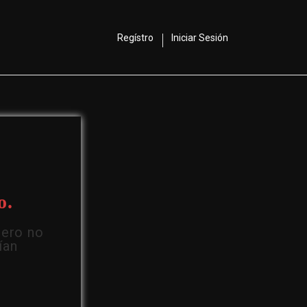
Regístro
Iniciar Sesión
o.
Pero no
ían