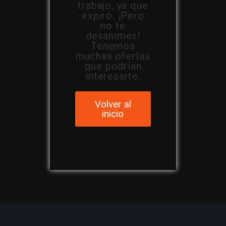
trabajo, ya que
expiró. ¡Pero
no te
desanimes!
Tenemos
muchas ofertas
que podrían
interesarte.
Volver al
inicio