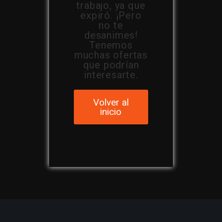
trabajo, ya que
expiró. ¡Pero
no te
desanimes!
Tenemos
muchas ofertas
que podrían
interesarte.
Volver al
inicio