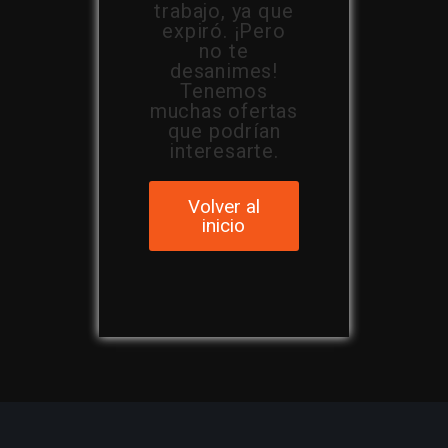
trabajo, ya que
expiró. ¡Pero
no te
desanimes!
Tenemos
muchas ofertas
que podrían
interesarte.
Volver al
inicio