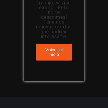
trabajo, ya que
expiró. ¡Pero
no te
desanimes!
Tenemos
muchas ofertas
que podrían
interesarte.
Volver al
inicio