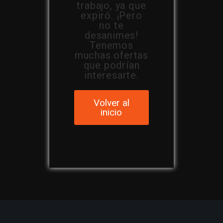
trabajo, ya que
expiró. ¡Pero
no te
desanimes!
Tenemos
muchas ofertas
que podrían
interesarte.
Volver al
inicio