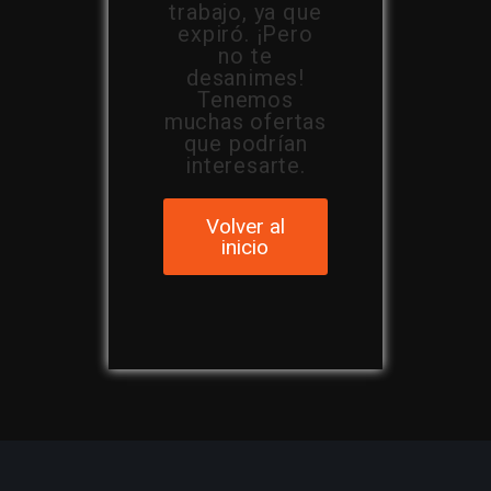
trabajo, ya que
expiró. ¡Pero
no te
desanimes!
Tenemos
muchas ofertas
que podrían
interesarte.
Volver al
inicio