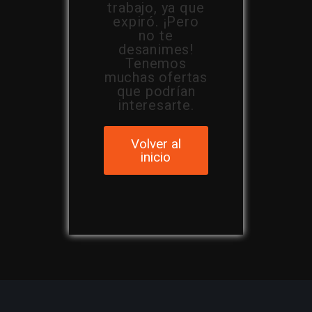
trabajo, ya que
expiró. ¡Pero
no te
desanimes!
Tenemos
muchas ofertas
que podrían
interesarte.
Volver al
inicio