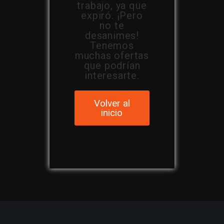
trabajo, ya que
expiró. ¡Pero
no te
desanimes!
Tenemos
muchas ofertas
que podrían
interesarte.
Volver al
inicio