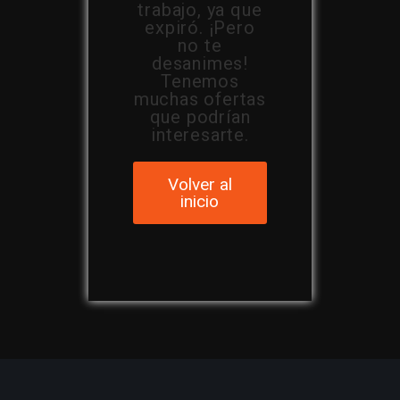
trabajo, ya que
expiró. ¡Pero
no te
desanimes!
Tenemos
muchas ofertas
que podrían
interesarte.
Volver al
inicio