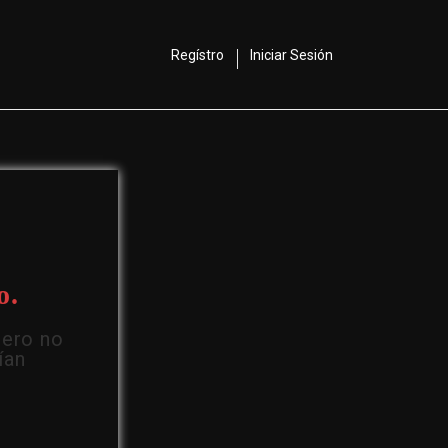
Regístro
Iniciar Sesión
o.
Pero no
ían