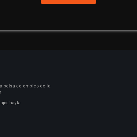
a bolsa de empleo de la
n.
ajosihay.la