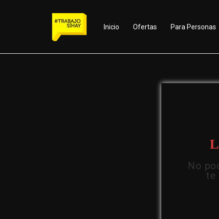
Inicio
Ofertas
Para Personas
L
No pod
te