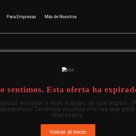
Para Empresas
Más de Nosotros
o sentimos. Esta oferta ha expirad
emos acceder a este trabajo, ya que expiró. ¡
 desanimes! Tenemos muchas ofertas que podr
interesarte.
Volver al inicio