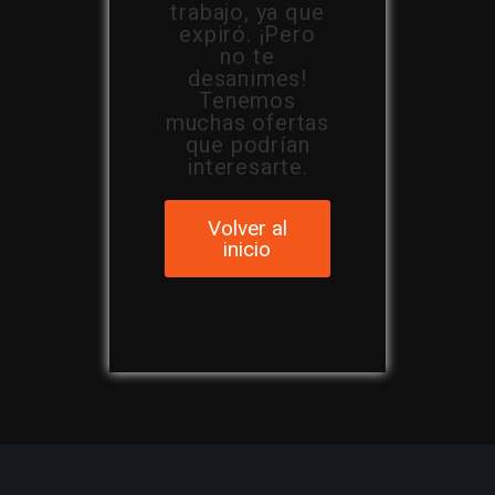
trabajo, ya que
expiró. ¡Pero
no te
desanimes!
Tenemos
muchas ofertas
que podrían
interesarte.
Volver al
inicio