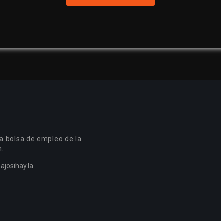
a bolsa de empleo de la
n.
ajosihay.la