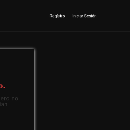
Regístro
Iniciar Sesión
o.
Pero no
ían