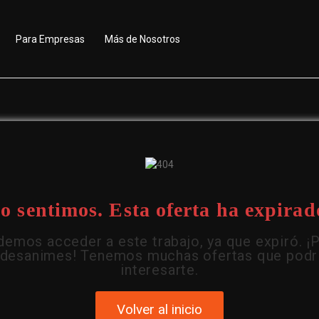
Para Empresas
Más de Nosotros
o sentimos. Esta oferta ha expirad
emos acceder a este trabajo, ya que expiró. ¡
 desanimes! Tenemos muchas ofertas que podr
interesarte.
Volver al inicio