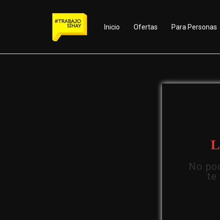
Inicio
Ofertas
Para Personas
L
No pod
te