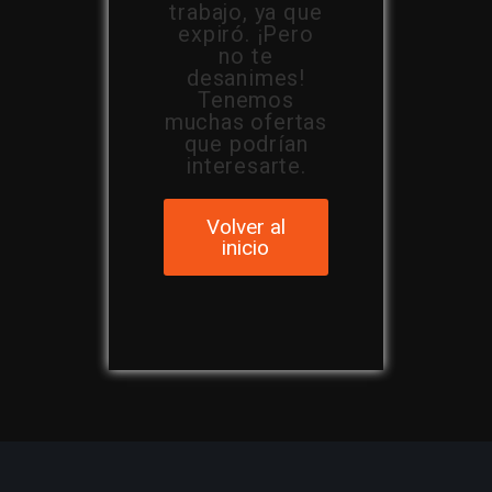
trabajo, ya que
expiró. ¡Pero
no te
desanimes!
Tenemos
muchas ofertas
que podrían
interesarte.
Volver al
inicio