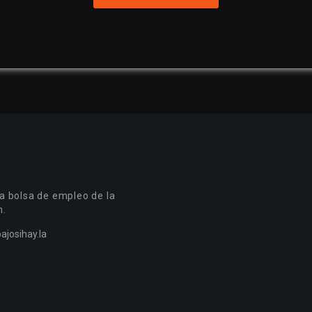
a bolsa de empleo de la
n.
ajosihay.la