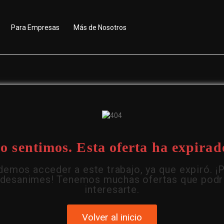
Para Empresas
Más de Nosotros
o sentimos. Esta oferta ha expirad
emos acceder a este trabajo, ya que expiró. ¡
 desanimes! Tenemos muchas ofertas que podr
interesarte.
Volver al inicio