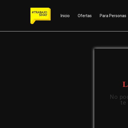
Inicio
Ofertas
Para Personas
L
No pod
te