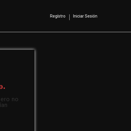
Regístro
Iniciar Sesión
o.
Pero no
ían