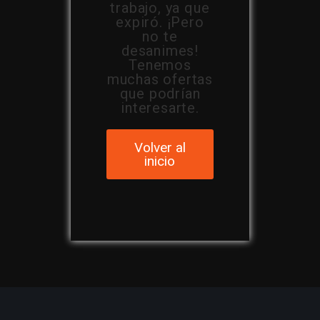
trabajo, ya que
expiró. ¡Pero
no te
desanimes!
Tenemos
muchas ofertas
que podrían
interesarte.
Volver al
inicio