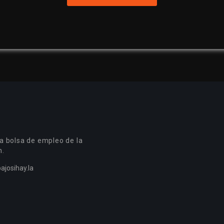
a bolsa de empleo de la
n.
ajosihay.la