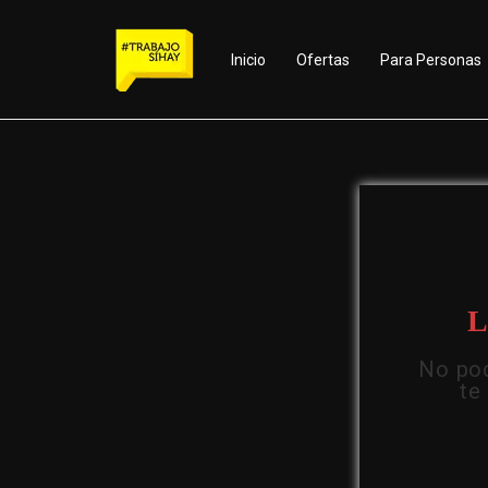
Inicio
Ofertas
Para Personas
L
No pod
te