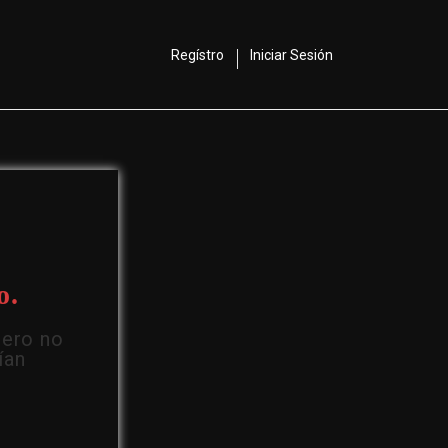
Regístro
Iniciar Sesión
o.
Pero no
ían