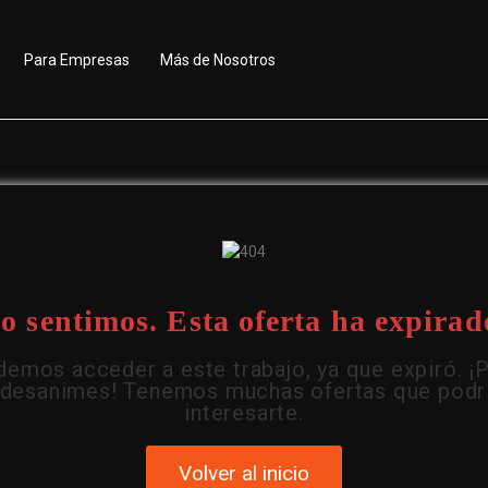
Para Empresas
Más de Nosotros
o sentimos. Esta oferta ha expirad
emos acceder a este trabajo, ya que expiró. ¡
 desanimes! Tenemos muchas ofertas que podr
interesarte.
Volver al inicio