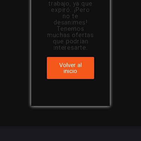
trabajo, ya que
expiró. ¡Pero
no te
desanimes!
Tenemos
muchas ofertas
que podrían
interesarte.
Volver al
inicio