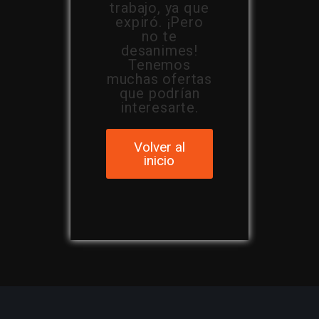
trabajo, ya que
expiró. ¡Pero
no te
desanimes!
Tenemos
muchas ofertas
que podrían
interesarte.
Volver al
inicio