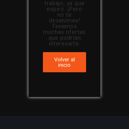
trabajo, ya que
expiró. ¡Pero
no te
desanimes!
Tenemos
muchas ofertas
que podrían
interesarte.
Volver al
inicio