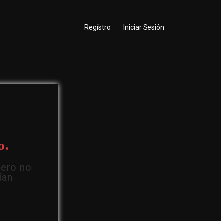
Regístro
Iniciar Sesión
o.
Pero no
ían