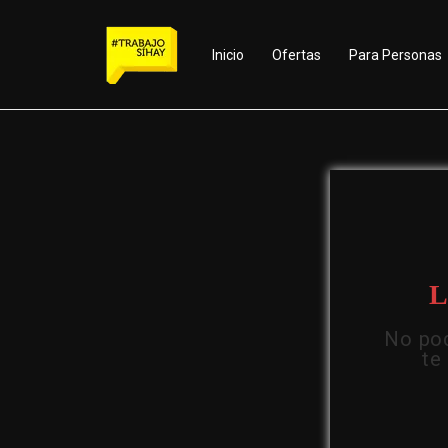
Inicio
Ofertas
Para Personas
L
No pod
te