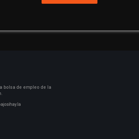
a bolsa de empleo de la
n.
ajosihay.la