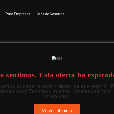
Para Empresas
Más de Nosotros
o sentimos. Esta oferta ha expirad
emos acceder a este trabajo, ya que expiró. ¡
 desanimes! Tenemos muchas ofertas que podr
interesarte.
Volver al inicio