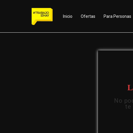
Inicio
Ofertas
Para Personas
L
No pod
te