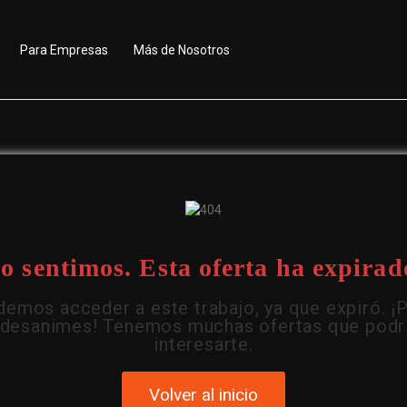
Para Empresas
Más de Nosotros
o sentimos. Esta oferta ha expirad
emos acceder a este trabajo, ya que expiró. ¡
 desanimes! Tenemos muchas ofertas que podr
interesarte.
Volver al inicio