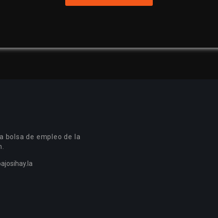
a bolsa de empleo de la
n.
ajosihay.la