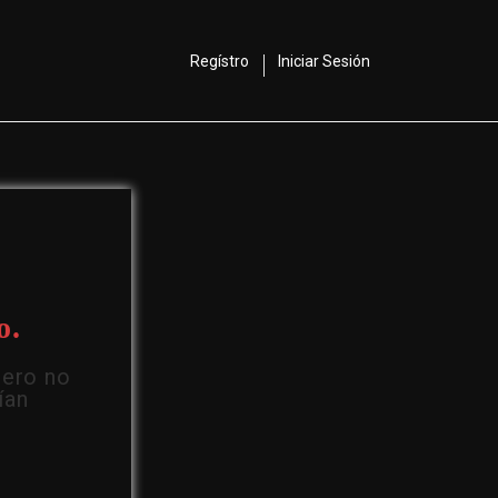
Regístro
Iniciar Sesión
o.
Pero no
ían